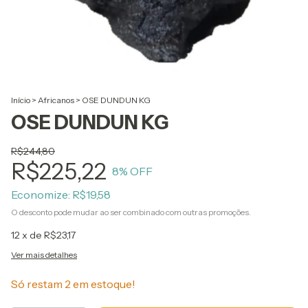
Início
>
Africanos
>
OSE DUNDUN KG
OSE DUNDUN KG
R$244,80
R$225,22
8
% OFF
Economize:
R$19,58
O desconto pode mudar ao ser combinado com outras promoções.
12
x de
R$23,17
Ver mais detalhes
Só restam
2
em estoque!