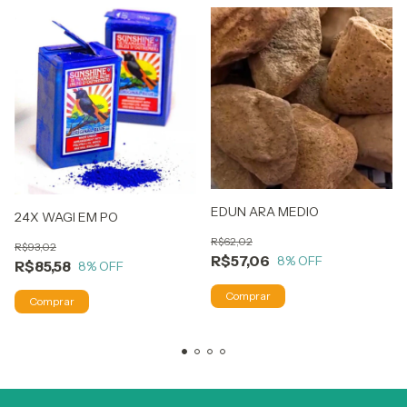
EDUN ARA MEDIO
24X WAGI EM PO
R$62,02
R$93,02
R$57,06
8
% OFF
R$85,58
8
% OFF