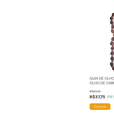
GUIA DE OLHO
OLHO DE CA
R$41,03
R$37,75
8
% 