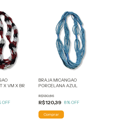
GAO
BRAJA MICANGAO
 X VM X BR
PORCELANA AZUL
R$130,86
R$120,39
% OFF
8
% OFF