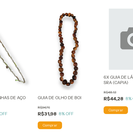
6X GUIA DE LÁ
SRA (CAPIA)
R$48,13
INHAS DE AÇO
GUIA DE OLHO DE BOI
R$44,28
8
%
R$34,76
R$31,98
 OFF
8
% OFF