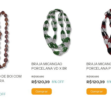
BRAJA MICANGAO
BRAJA MICAN
PORCELANA VD X BR
PORCELANA PT
 DE BOI COM
R$130,86
R$130,86
BRA
R$120,39
R$120,39
8
% OFF
8
OFF