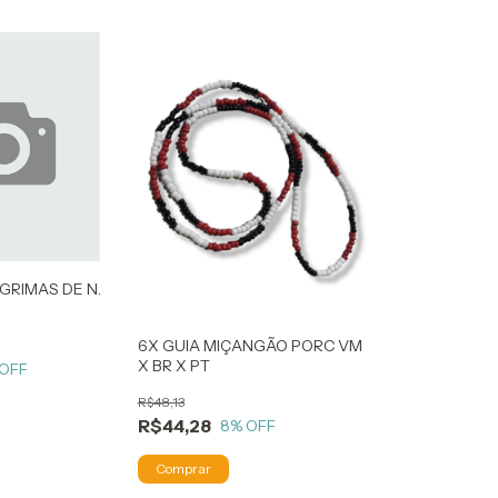
GRIMAS DE N.
6X GUIA MIÇANGÃO PORC VM
X BR X PT
 OFF
R$48,13
R$44,28
8
% OFF