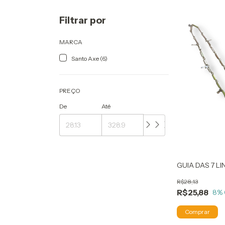
Filtrar por
MARCA
Santo Axe (6)
PREÇO
De
Até
GUIA DAS 7 L
R$28,13
R$25,88
8
%