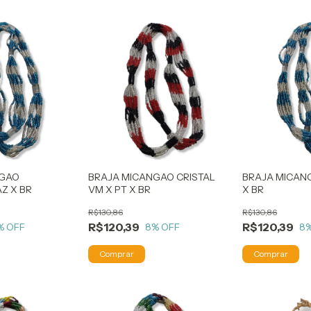
NGAO
BRAJA MICANGAO CRISTAL
BRAJA MICANG
Z X BR
VM X PT X BR
X BR
R$130,86
R$130,86
R$120,39
R$120,39
% OFF
8
% OFF
8