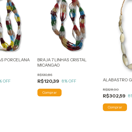
HAS PORCELANA
BRAJA 7 LINHAS CRISTAL
MICANGAO
R$130,86
ALABASTRO 
R$120,39
% OFF
8
% OFF
R$328,90
R$302,59
8