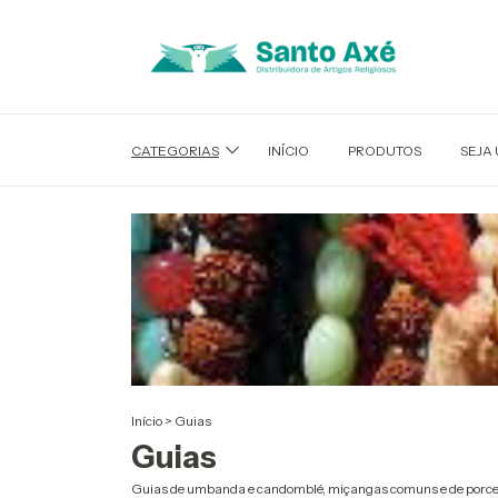
CATEGORIAS
INÍCIO
PRODUTOS
SEJA
Início
>
Guias
Guias
Guias de umbanda e candomblé, miçangas comuns e de porcel