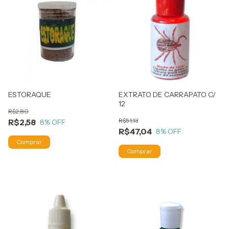
ESTORAQUE
EXTRATO DE CARRAPATO C/
12
R$2,80
R$51,13
R$2,58
8
% OFF
R$47,04
8
% OFF