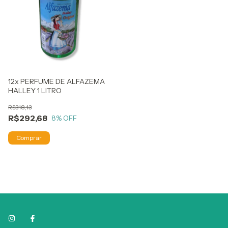
12x PERFUME DE ALFAZEMA
HALLEY 1 LITRO
R$318,13
R$292,68
8
% OFF