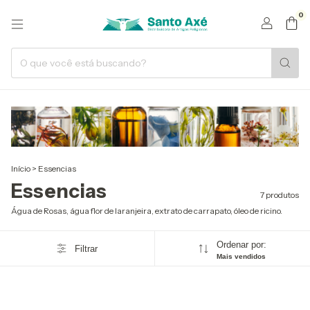
0
Início
>
Essencias
Essencias
7 produtos
Água de Rosas, água flor de laranjeira, extrato de carrapato, óleo de ricino.
Ordenar por:
Filtrar
Mais vendidos