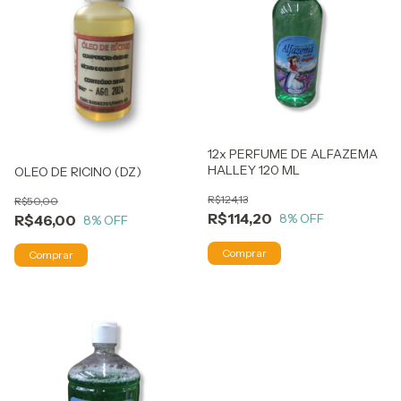
12x PERFUME DE ALFAZEMA
HALLEY 120 ML
OLEO DE RICINO (DZ)
R$124,13
R$50,00
R$114,20
8
% OFF
R$46,00
8
% OFF