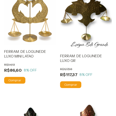
FERRAM. DE LOGUNEDE
FERRAM. DE LOGUNEDE
LUXO MINI LATAO
LUXO GR
R$94,13
R$127,58
R$86,60
8
% OFF
R$117,37
8
% OFF