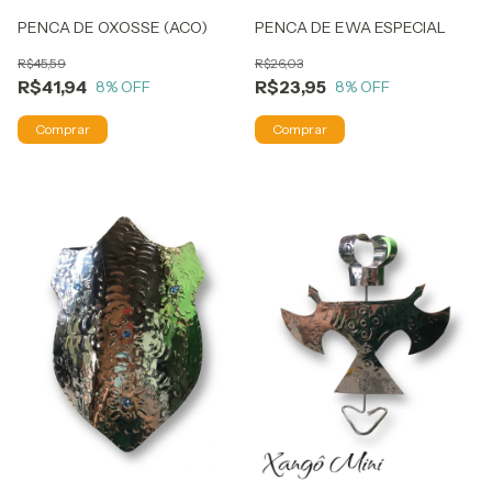
PENCA DE OXOSSE (ACO)
PENCA DE EWA ESPECIAL
R$45,59
R$26,03
R$41,94
R$23,95
8
% OFF
8
% OFF