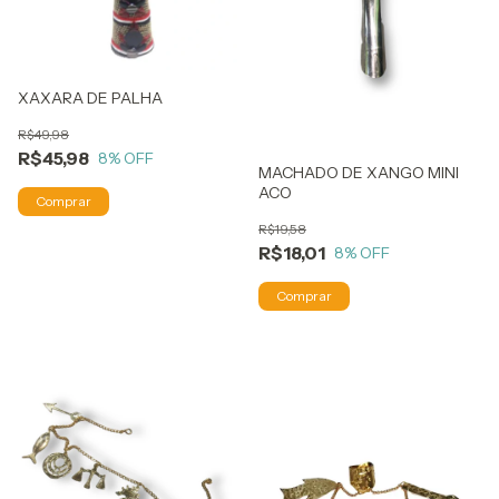
XAXARA DE PALHA
R$49,98
R$45,98
8
% OFF
MACHADO DE XANGO MINI
ACO
R$19,58
R$18,01
8
% OFF