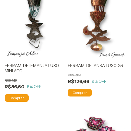
FERRAM. DE IEMANJA LUXO
FERRAM. DE IANSA LUXO GR
MINI ACO
R$137,67
R$94,13
R$126,66
8
% OFF
R$86,60
8
% OFF