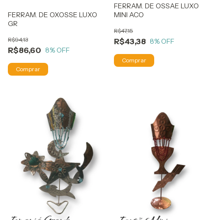
FERRAM. DE OSSAE LUXO
MINI ACO
FERRAM. DE OXOSSE LUXO
GR
R$47,15
R$94,13
R$43,38
8
% OFF
R$86,60
8
% OFF