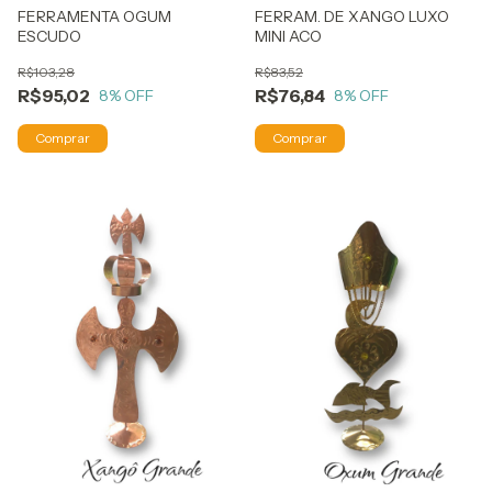
FERRAMENTA OGUM
FERRAM. DE XANGO LUXO
ESCUDO
MINI ACO
R$103,28
R$83,52
R$95,02
R$76,84
8
% OFF
8
% OFF