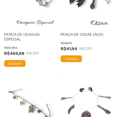
PENCA DE OXAGUIA
PENCA DE OSSAE (ACO)
ESPECIAL
R$45,59
R$507,59
R$41,94
8
% OFF
R$466,98
8
% OFF