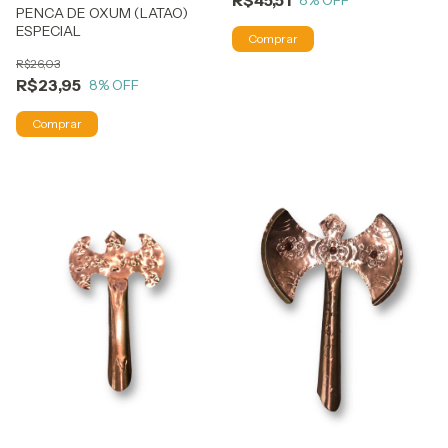
R$45,51
8
% OFF
PENCA DE OXUM (LATAO)
ESPECIAL
R$26,03
R$23,95
8
% OFF