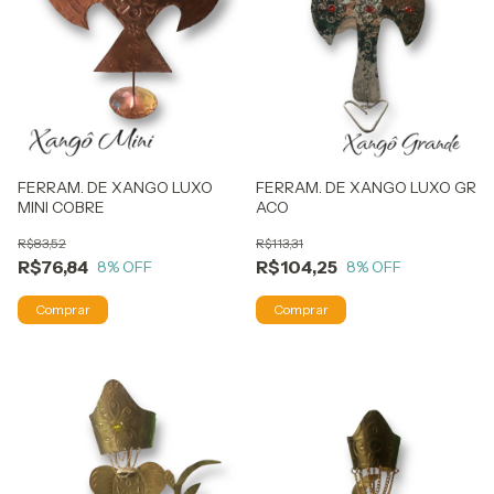
FERRAM. DE XANGO LUXO
FERRAM. DE XANGO LUXO GR
MINI COBRE
ACO
R$83,52
R$113,31
R$76,84
R$104,25
8
% OFF
8
% OFF