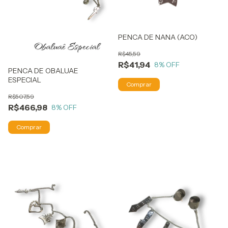
PENCA DE NANA (ACO)
R$45,59
R$41,94
8
% OFF
PENCA DE OBALUAE
ESPECIAL
R$507,59
R$466,98
8
% OFF