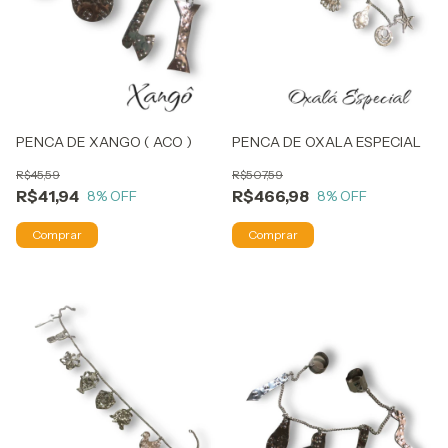
PENCA DE XANGO ( ACO )
PENCA DE OXALA ESPECIAL
R$45,59
R$507,59
R$41,94
R$466,98
8
% OFF
8
% OFF