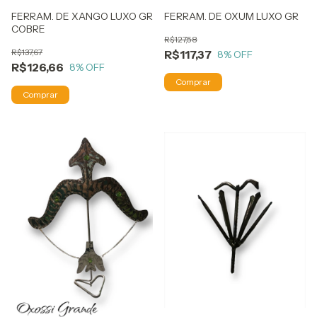
FERRAM. DE XANGO LUXO GR
FERRAM. DE OXUM LUXO GR
COBRE
R$127,58
R$137,67
R$117,37
8
% OFF
R$126,66
8
% OFF