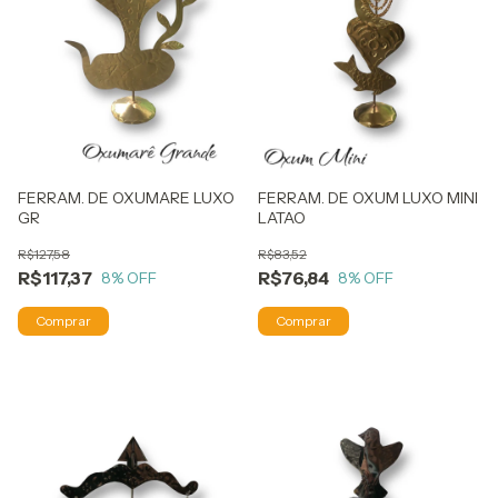
FERRAM. DE OXUMARE LUXO
FERRAM. DE OXUM LUXO MINI
GR
LATAO
R$127,58
R$83,52
R$117,37
R$76,84
8
% OFF
8
% OFF