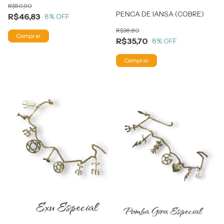
R$50,90
PENCA DE IANSA (COBRE)
R$46,83
8
% OFF
R$38,80
R$35,70
8
% OFF