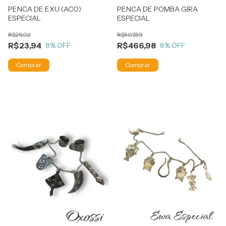
PENCA DE EXU (ACO)
PENCA DE POMBA GIRA
ESPECIAL
ESPECIAL
R$26,02
R$507,59
R$23,94
R$466,98
8
% OFF
8
% OFF