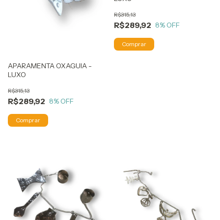
R$315,13
R$289,92
8
% OFF
APARAMENTA OXAGUIA -
LUXO
R$315,13
R$289,92
8
% OFF