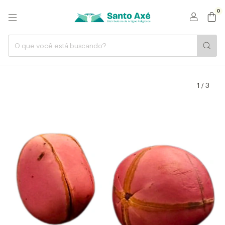
0
1
/
3