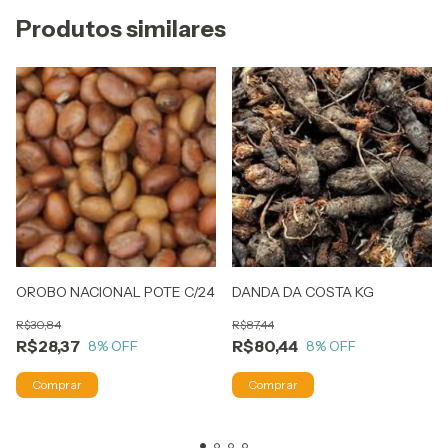
Produtos similares
OROBO NACIONAL POTE C/24
DANDA DA COSTA KG
R$30,84
R$87,44
R$28,37
R$80,44
8
% OFF
8
% OFF