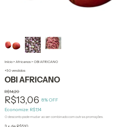
Início
>
Africanos
>
OBI AFRICANO
+50 vendidos
OBI AFRICANO
R$14,20
R$13,06
8
% OFF
Economize:
R$1,14
O desconto pode mudar ao ser combinado com outras promoções.
3
x de
R$5,10