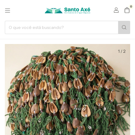
0
1
/
2