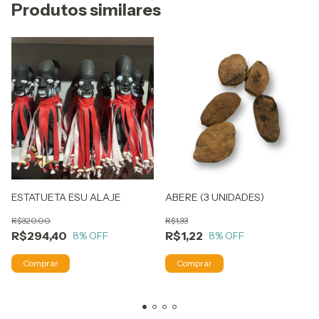
Produtos similares
ESTATUETA ESU ALAJE
ABERE (3 UNIDADES)
R$320,00
R$1,33
R$294,40
R$1,22
8
% OFF
8
% OFF