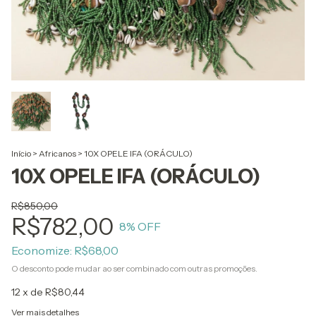
Início
>
Africanos
>
10X OPELE IFA (ORÁCULO)
10X OPELE IFA (ORÁCULO)
R$850,00
R$782,00
8
% OFF
Economize:
R$68,00
O desconto pode mudar ao ser combinado com outras promoções.
12
x de
R$80,44
Ver mais detalhes