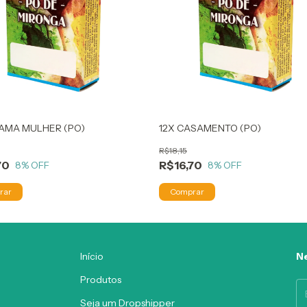
HAMA MULHER (PO)
12X CASAMENTO (PO)
R$18,15
70
R$16,70
8
% OFF
8
% OFF
Início
Ne
Produtos
Seja um Dropshipper