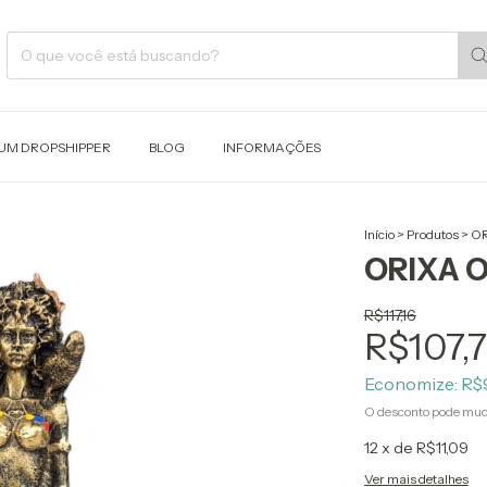
 UM DROPSHIPPER
BLOG
INFORMAÇÕES
Início
>
Produtos
>
OR
ORIXA 
R$117,16
R$107,
Economize:
R$
O desconto pode mud
12
x de
R$11,09
Ver mais detalhes