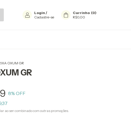
Login
/
Carrinho
(
0
)
Cadastre-se
R$0,00
IXA OXUM GR
OXUM GR
79
8
% OFF
9,37
ar ao ser combinado com outras promoções.