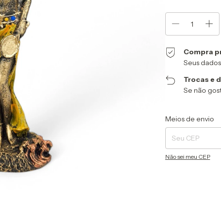
Compra p
Seus dados
Trocas e 
Se não gost
Entregas para o CEP
Meios de envio
Não sei meu CEP