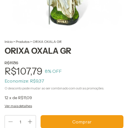
Início
>
Produtos
>
ORIXA OXALA GR
ORIXA OXALA GR
R$117,16
R$107,79
8
% OFF
Economize:
R$9,37
O desconto pode mudar ao ser combinado com outras promoções.
12
x de
R$11,09
Ver mais detalhes