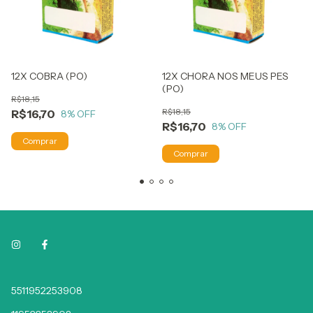
12X COBRA (PO)
12X CHORA NOS MEUS PES
(PO)
R$18,15
R$18,15
R$16,70
8
% OFF
R$16,70
8
% OFF
5511952253908