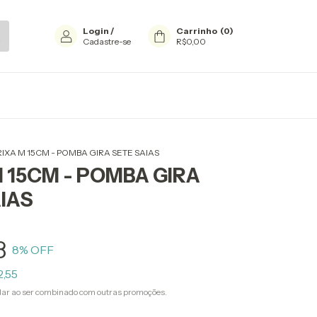
Login
/
Carrinho
(
0
)
Cadastre-se
R$0,00
IXA M 15CM - POMBA GIRA SETE SAIAS
 15CM - POMBA GIRA
IAS
8
8
% OFF
2,55
ar ao ser combinado com outras promoções.