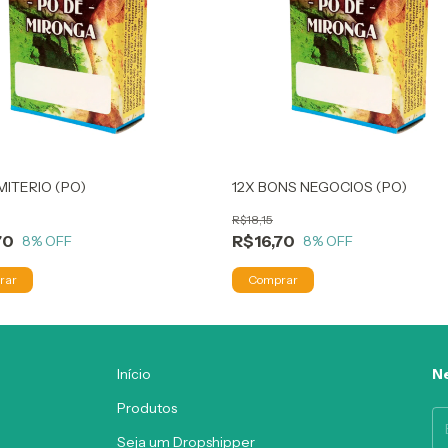
MITERIO (PO)
12X BONS NEGOCIOS (PO)
R$18,15
70
R$16,70
8
% OFF
8
% OFF
Início
Ne
Produtos
Seja um Dropshipper