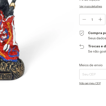
Ver mais detalhes
Compra p
Seus dados
Trocas e 
Se não gost
Entregas para o CEP
Meios de envio
Não sei meu CEP