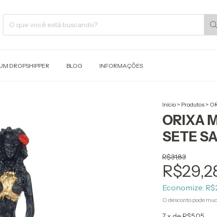
 UM DROPSHIPPER
BLOG
INFORMAÇÕES
Início
>
Produtos
>
OR
ORIXA M
SETE SA
R$31,83
R$29,2
Economize:
R$
O desconto pode mud
7
x de
R$5,05