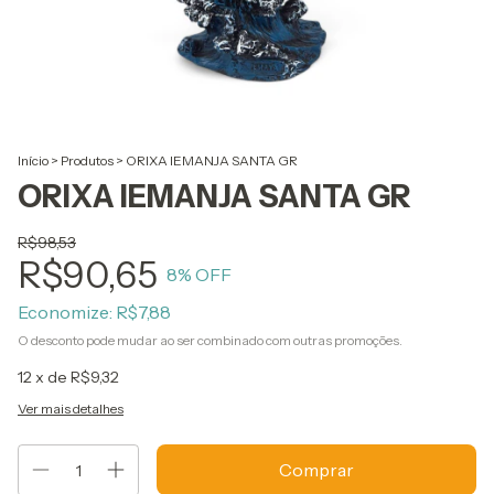
Início
>
Produtos
>
ORIXA IEMANJA SANTA GR
ORIXA IEMANJA SANTA GR
R$98,53
R$90,65
8
% OFF
Economize:
R$7,88
O desconto pode mudar ao ser combinado com outras promoções.
12
x de
R$9,32
Ver mais detalhes