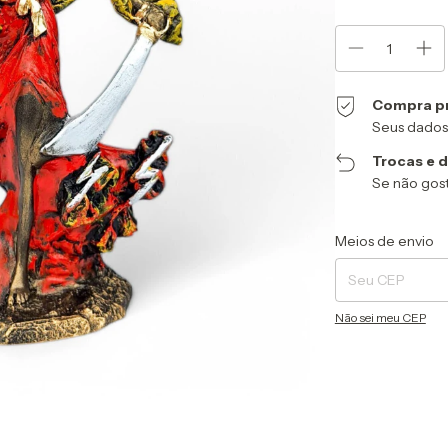
Compra p
Seus dados
Trocas e 
Se não gost
Entregas para o CEP
Meios de envio
Não sei meu CEP