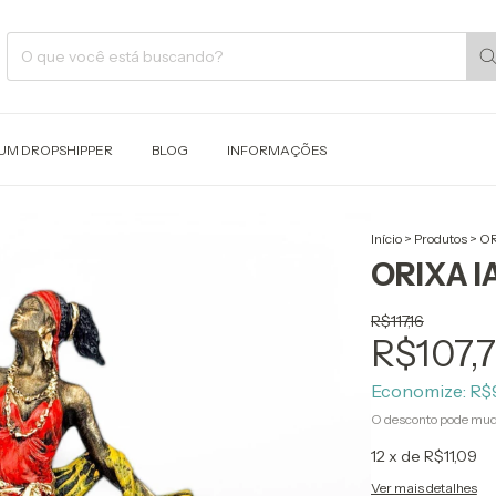
 UM DROPSHIPPER
BLOG
INFORMAÇÕES
Início
>
Produtos
>
OR
ORIXA I
R$117,16
R$107,
Economize:
R$
O desconto pode mud
12
x de
R$11,09
Ver mais detalhes