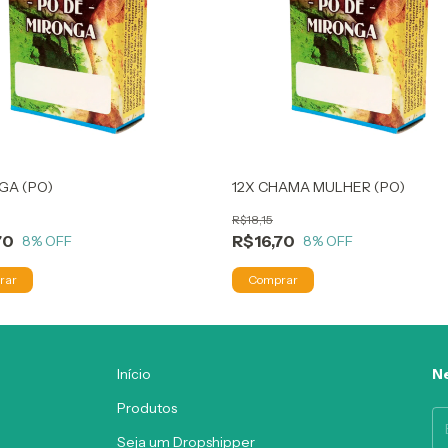
IGA (PO)
12X CHAMA MULHER (PO)
R$18,15
70
R$16,70
8
% OFF
8
% OFF
Início
Ne
Produtos
Seja um Dropshipper