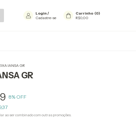
Login
/
Carrinho
(
0
)
Cadastre-se
R$0,00
IXA IANSA GR
ANSA GR
79
8
% OFF
9,37
ar ao ser combinado com outras promoções.