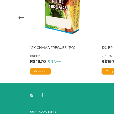
12X CHAMA FREGUES (PO)
12X BR
R$18,15
R$18,15
R$16,70
R$16,
8
% OFF
5511952253908