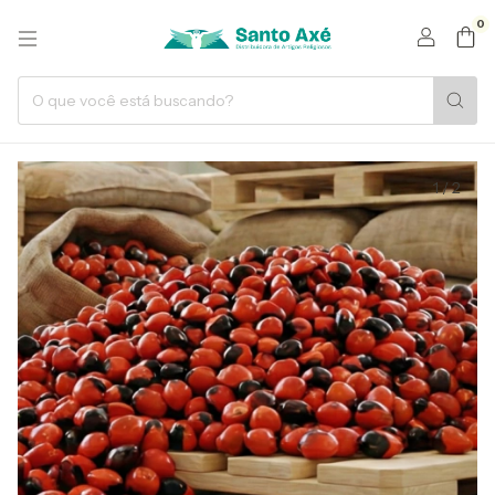
0
1
/
2