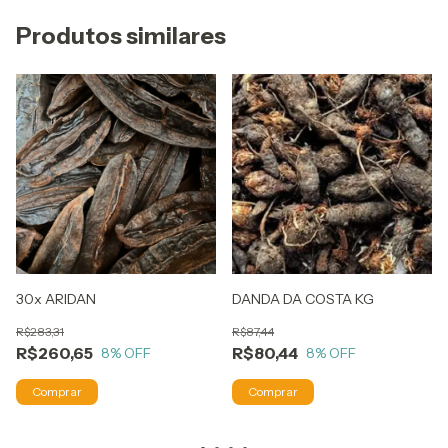
Produtos similares
30x ARIDAN
DANDA DA COSTA KG
R$283,31
R$87,44
R$260,65
R$80,44
8
% OFF
8
% OFF