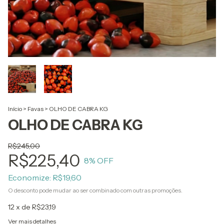
Início
>
Favas
>
OLHO DE CABRA KG
OLHO DE CABRA KG
R$245,00
R$225,40
8
% OFF
Economize:
R$19,60
O desconto pode mudar ao ser combinado com outras promoções.
12
x de
R$23,19
Ver mais detalhes