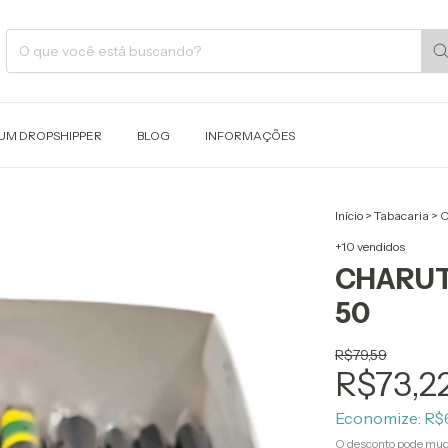
 UM DROPSHIPPER
BLOG
INFORMAÇÕES
Início
>
Tabacaria
>
C
+10 vendidos
CHARUTO
50
R$79,59
R$73,2
Economize:
R$
O desconto pode mud