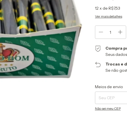
12
x de
R$7,53
Ver mais detalhes
Compra p
Seus dados
Trocas e 
Se não gost
Entregas para o CEP
Meios de envio
Não sei meu CEP