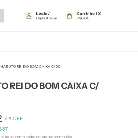
Login
/
Carrinho
(
0
)
Cadastre-se
R$0,00
HARUTO REI DO BOM CAIXA C/ 50
 REI DO BOM CAIXA C/
2
8
% OFF
6,37
ar ao ser combinado com outras promoções.