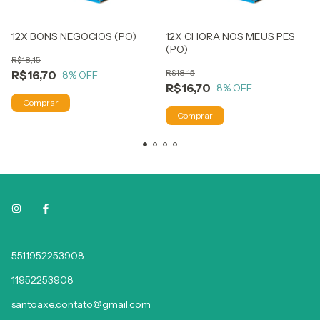
12X BONS NEGOCIOS (PO)
12X CHORA NOS MEUS PES
(PO)
R$18,15
R$18,15
R$16,70
8
% OFF
R$16,70
8
% OFF
5511952253908
11952253908
santoaxe.contato@gmail.com