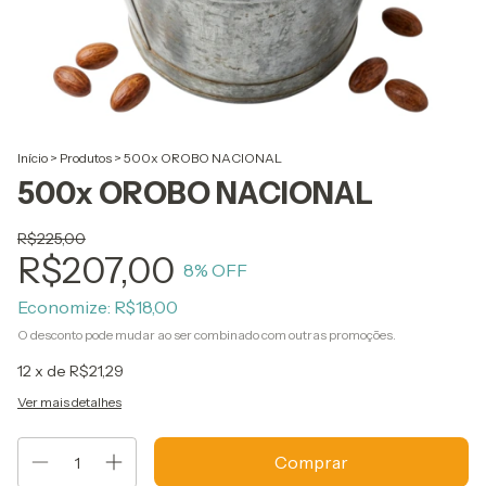
Início
>
Produtos
>
500x OROBO NACIONAL
500x OROBO NACIONAL
R$225,00
R$207,00
8
% OFF
Economize:
R$18,00
O desconto pode mudar ao ser combinado com outras promoções.
12
x de
R$21,29
Ver mais detalhes