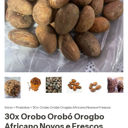
Início
>
Produtos
>
30x Orobo Orobó Orogbo Africano Novos e Frescos
30x Orobo Orobó Orogbo
Africano Novos e Frescos