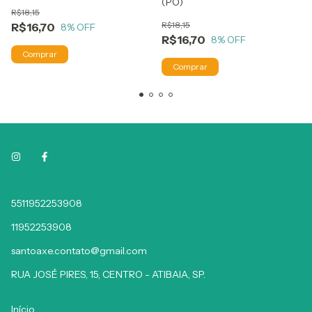
(PO)
R$18,15
R$18,15
R$16,70
8
% OFF
R$16,70
8
% OFF
5511952253908
11952253908
santoaxe.contato@gmail.com
RUA JOSÉ PIRES, 15, CENTRO - ATIBAIA, SP.
Início