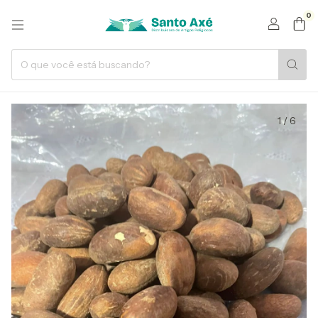
0
1
/
6