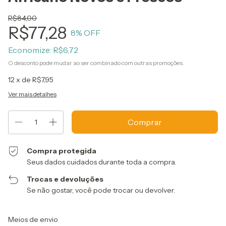
R$84,00
R$77,28
8
% OFF
Economize:
R$6,72
O desconto pode mudar ao ser combinado com outras promoções.
12
x de
R$7,95
Ver mais detalhes
Compra protegida
Seus dados cuidados durante toda a compra.
Trocas e devoluções
Se não gostar, você pode trocar ou devolver.
Entregas para o CEP:
Alterar CEP
Meios de envio