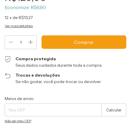
Economize:
R$6,90
12
x de
R$13,27
Ver mais detalhes
Compra protegida
Seus dados cuidados durante toda a compra.
Trocas e devoluções
Se não gostar, você pode trocar ou devolver.
Entregas para o CEP:
Alterar CEP
Meios de envio
Calcular
Não sei meu CEP