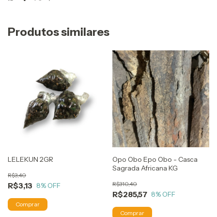
Produtos similares
LELEKUN 2GR
Opo Obo Epo Obo - Casca
Sagrada Africana KG
R$3,40
R$310,40
R$3,13
8
% OFF
R$285,57
8
% OFF